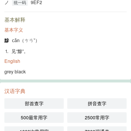
ノ
9EF2
统一码
基本解释
基本字义
黲
cǎn（ㄘㄢˇ）
⒈ 见“黪”。
English
grey black
汉语字典
部首查字
拼音查字
500最常用字
2500常用字