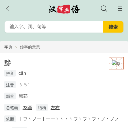
字典
黲字的意思
黲
cǎn
拼音
ㄘㄢˇ
注音
黑部
部首
23画
左右
总笔画
结构
丨フ丶ノ一丨一一丶丶丶丶フ丶フ丶フ丶ノ丶ノノ
笔顺