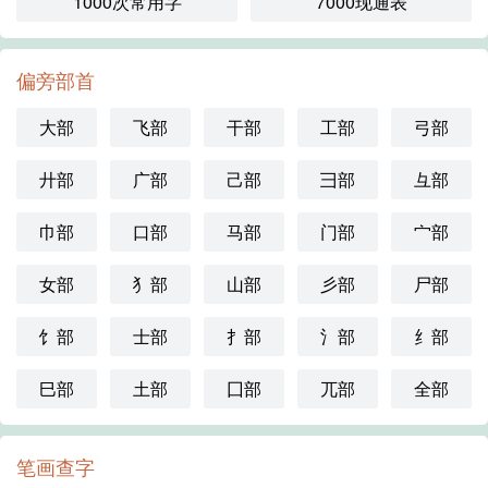
1000次常用字
7000现通表
偏旁部首
大部
飞部
干部
工部
弓部
廾部
广部
己部
彐部
彑部
巾部
口部
马部
门部
宀部
女部
犭部
山部
彡部
尸部
饣部
士部
扌部
氵部
纟部
巳部
土部
囗部
兀部
全部
笔画查字