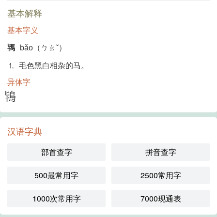
基本解释
基本字义
駂
bǎo（ㄅㄠˇ）
⒈ 毛色黑白相杂的马。
异体字
鴇
汉语字典
部首查字
拼音查字
500最常用字
2500常用字
1000次常用字
7000现通表