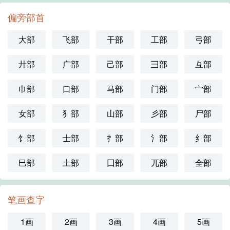
偏旁部首
大部
飞部
干部
工部
弓部
廾部
广部
己部
彐部
彑部
巾部
口部
马部
门部
宀部
女部
犭部
山部
彡部
尸部
饣部
士部
扌部
氵部
纟部
巳部
土部
囗部
兀部
全部
笔画查字
1画
2画
3画
4画
5画