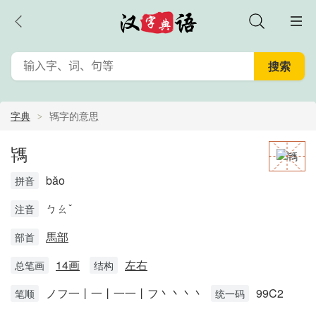
字典
駂字的意思
駂
bǎo
拼音
ㄅㄠˇ
注音
馬部
部首
14画
左右
总笔画
结构
ノフ一丨一丨一一丨フ丶丶丶丶
99C2
笔顺
统一码