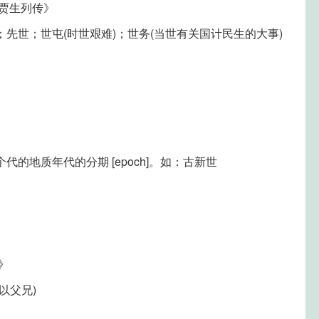
贾生列传》
世；先世；世屯(时世艰难)；世务(当世有关国计民生的大事)
代的地质年代的分期 [epoch]。如：古新世
》
以父兄)