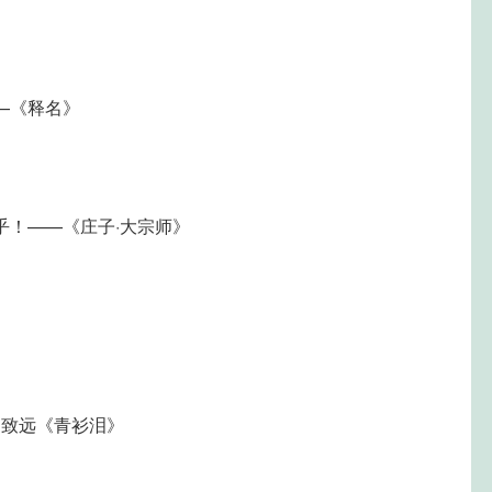
—《释名》
乎！——《庄子·大宗师》
马致远《青衫泪》