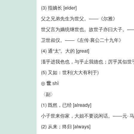
(3) 指嫡长 [elder]
父之兄弟先生为世父。——《尔雅》
世父言为嫡统继世也。故世子亦曰大子。—
卫世叔仪。——《左传·襄公二十九年》
(4) 通“太”。大的 [great]
滀乎进我色也，与乎止我德也；厉乎其似世
(5) 又如：世利(大大有利于)
◎
世
shì
〈副〉
(1) 既然，已经 [already]
小子世来你家，大姐不要说闲话。——元· 
(2) 从来；终归 [always]