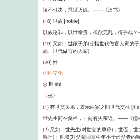
陵不引决，忝世灭姓。——《汉书》
(18) 世族 [noble]
以族论罪，以世举贵，虽欲无乱，得乎哉？
(19) 又如：世家子弟(泛指世代做官人家的
高、世代做官的人家)
(20) 姓
词性变化
◎
世
shì
〈形〉
(1) 有世交关系，表示两家之间世代交往 [friend
世先生同在桑梓，一向有失亲近。——《儒
(2) 又如：世先生(对世交的尊称)；世侄；
称呼)；世叔(对父辈朋友中年小于己父者的称