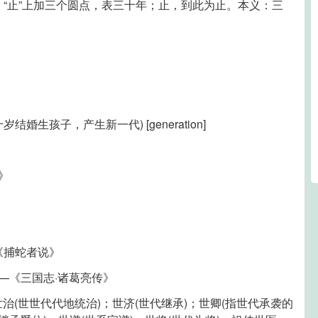
世。“止”上加三个圆点，表三十年；止，到此为止。本义：三
婚生孩子，产生新一代) [generation]
》
《捕蛇者说》
—《三国志·诸葛亮传》
；世治(世世代代地统治)；世济(世代继承)；世卿(指世代承袭的