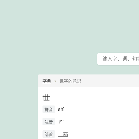
字典
世字的意思
世
shì
拼音
ㄕˋ
注音
一部
部首