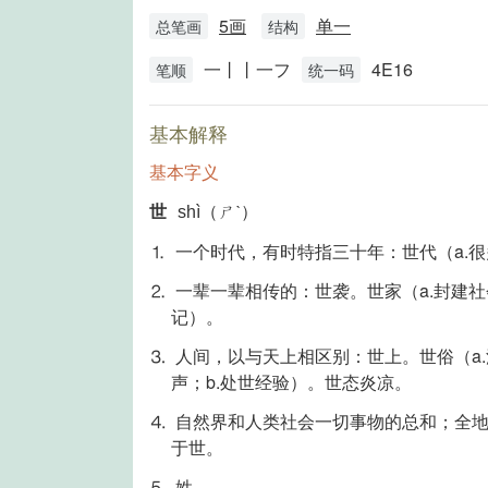
5画
单一
总笔画
结构
一丨丨一フ
4E16
笔顺
统一码
基本解释
基本字义
世
shì（ㄕˋ）
⒈ 一个时代，有时特指三十年：世代（a.
⒉ 一辈一辈相传的：世袭。世家（a.封建
记）。
⒊ 人间，以与天上相区别：世上。世俗（a.
声；b.处世经验）。世态炎凉。
⒋ 自然界和人类社会一切事物的总和；全
于世。
⒌ 姓。