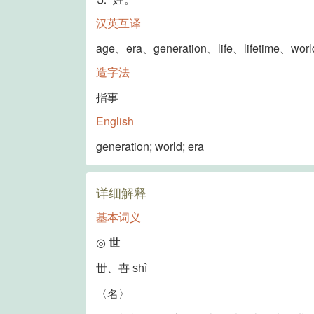
汉英互译
age、era、generation、life、lifetime、worl
造字法
指事
English
generation; world; era
详细解释
基本词义
◎
世
丗、卋
shì
〈名〉