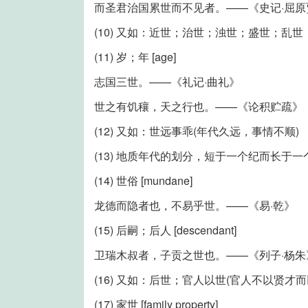
而圣君治国累世而不见者。——《史记·屈原
(10) 又如：近世；治世；浊世；盛世；乱
(11) 岁；年 [age]
志国三世。——《礼记·曲礼》
世之有饥穰，天之行也。——《论积贮疏》
(12) 又如：世远事乖(年代久远，事情不顺)
(13) 地质年代的划分，短于一个纪而长于一个
(14) 世俗 [mundane]
龙德而隐者也，不易乎世。——《易·乾》
(15) 后嗣；后人 [descendant]
卫瑞木叔者，子贡之世也。——《列子·杨朱
(16) 又如：后世；官人以世(官人不以贤才而
(17) 家世 [family property]