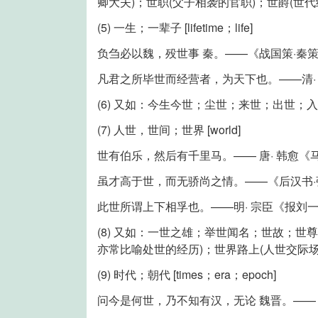
卿大夫)；世职(父子相袭的官职)；世爵(世代
(5) 一生；一辈子 [lifetime；life]
负刍必以魏，殁世事 秦。——《战国策·秦策
凡君之所毕世而经营者，为天下也。——清·
(6) 又如：今生今世；尘世；来世；出世；
(7) 人世，世间；世界 [world]
世有伯乐，然后有千里马。—— 唐· 韩愈《
虽才高于世，而无骄尚之情。——《后汉书·
此世所谓上下相孚也。——明· 宗臣《报刘
(8) 又如：一世之雄；举世闻名；世故；世
亦常比喻处世的经历)；世界路上(人世交际
(9) 时代；朝代 [times；era；epoch]
问今是何世，乃不知有汉，无论 魏晋。—— 