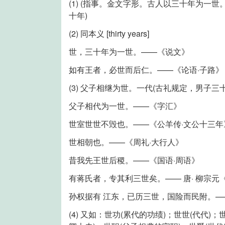
(1) (指事。金文字形。古人以三十年为一
十年)
(2) 同本义 [thirty years]
世，三十年为一世。——《说文》
如有王者，必世而后仁。——《论语·子路》
(3) 父子相继为世。一代(古礼规定，男子三十岁结
父子相代为一世。——《字汇》
世室世世不毁也。——《公羊传·文公十三年
世相朝也。——《周礼·大行人》
昔我先王世后稷。——《国语·周语》
有蒋氏者，专其利三世矣。—— 唐· 柳宗元
孙权据有 江东，已历三世，国险而民附。—
(4) 又如：世功(累代的功绩)；世世(代代)