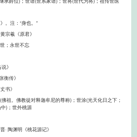
继承爵位)；世谱(世系家谱)；世将(世代为将)；祖传世医
》。注：“身也。”
 黄宗羲《原君》
入世；永世不忘
马说》
张衡传》
一丈书》
尊(佛祖。佛教徒对释迦牟尼的尊称)；世涂(光天化日之下；
场中)；世外桃源
晋· 陶渊明《桃花源记》