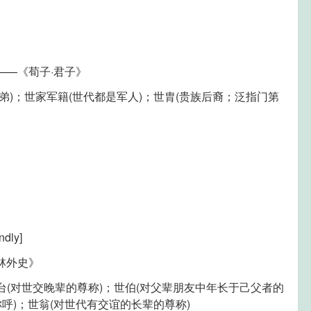
——《荀子·君子》
子弟)；世家军籍(世代都是军人)；世胄(贵族后裔；泛指门第
ly]
林外史》
世台(对世交晚辈的尊称)；世伯(对父辈朋友中年长于己父者的
呼)；世翁(对世代有交谊的长辈的尊称)