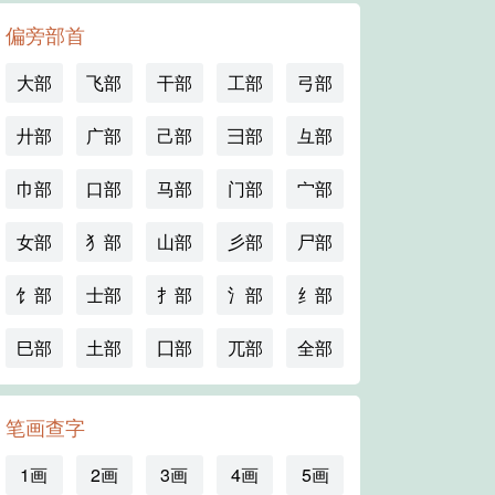
偏旁部首
大部
飞部
干部
工部
弓部
廾部
广部
己部
彐部
彑部
巾部
口部
马部
门部
宀部
女部
犭部
山部
彡部
尸部
饣部
士部
扌部
氵部
纟部
巳部
土部
囗部
兀部
全部
笔画查字
1画
2画
3画
4画
5画